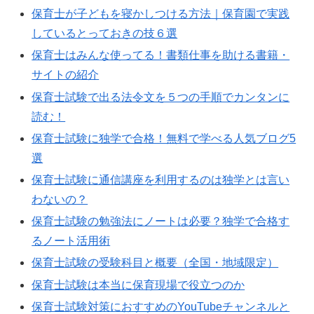
保育士が子どもを寝かしつける方法｜保育園で実践
しているとっておきの技６選
保育士はみんな使ってる！書類仕事を助ける書籍・
サイトの紹介
保育士試験で出る法令文を５つの手順でカンタンに
読む！
保育士試験に独学で合格！無料で学べる人気ブログ5
選
保育士試験に通信講座を利用するのは独学とは言い
わないの？
保育士試験の勉強法にノートは必要？独学で合格す
るノート活用術
保育士試験の受験科目と概要（全国・地域限定）
保育士試験は本当に保育現場で役立つのか
保育士試験対策におすすめのYouTubeチャンネルと