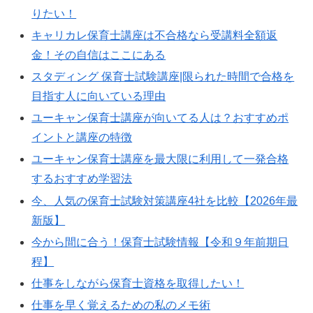
りたい！
キャリカレ保育士講座は不合格なら受講料全額返
金！その自信はここにある
スタディング 保育士試験講座|限られた時間で合格を
目指す人に向いている理由
ユーキャン保育士講座が向いてる人は？おすすめポ
イントと講座の特徴
ユーキャン保育士講座を最大限に利用して一発合格
するおすすめ学習法
今、人気の保育士試験対策講座4社を比較【2026年最
新版】
今から間に合う！保育士試験情報【令和９年前期日
程】
仕事をしながら保育士資格を取得したい！
仕事を早く覚えるための私のメモ術